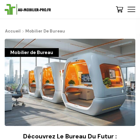
De : Au-Mobilier-Pro
now
Accueil
Mobilier De Bureau
Bienvenue, 🚀 Etape 1 : Nous vous conseillons de découvrir les
gammes et choisir votre style - Cliquez-ici | 💡 Trop de choix ? Besoin
de conseils ? Contactez-nous, on vous rappelle...
Mobilier de Bureau
Découvrez Le Bureau Du Futur :