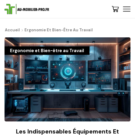
De : Au-Mobilier-Pro
now
Accueil
Ergonomie Et Bien-Être Au Travail
Bienvenue, 🚀 Etape 1 : Nous vous conseillons de découvrir les
gammes et choisir votre style - Cliquez-ici | 💡 Trop de choix ? Besoin
de conseils ? Contactez-nous, on vous rappelle...
Ergonomie et Bien-être au Travail
Les Indispensables Équipements Et