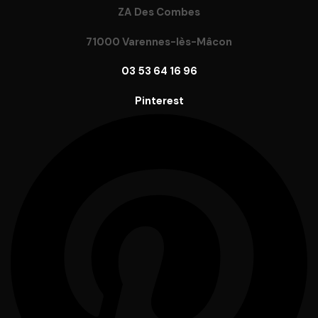
ZA Des Combes
71000 Varennes-lès-Mâcon
03 53 64 16 96
Pinterest