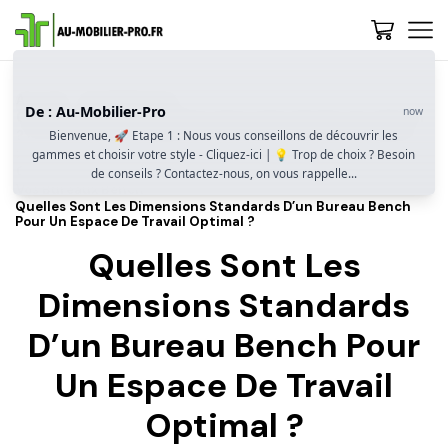
Accueil
Guide D’achat
De : Au-Mobilier-Pro
now
Comment Aménager Un Open Space Avec Des Bureaux Bench
? Fonctionnalité, Collaboration Et Optimisation De L’espace
Bienvenue, 🚀 Etape 1 : Nous vous conseillons de découvrir les
gammes et choisir votre style - Cliquez-ici | 💡 Trop de choix ? Besoin
Configurations, Dimensions Et Accessoires : Bien Paramétrer
de conseils ? Contactez-nous, on vous rappelle...
Vos Bureaux Bench
Quelles Sont Les Dimensions Standards D’un Bureau Bench
Pour Un Espace De Travail Optimal ?
Quelles Sont Les
Dimensions Standards
D’un Bureau Bench Pour
Un Espace De Travail
Optimal ?