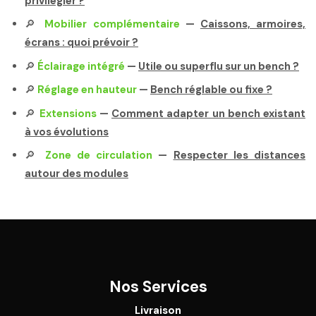
privilégier ?
🔎
Mobilier complémentaire
—
Caissons, armoires,
écrans : quoi prévoir ?
🔎
Éclairage intégré
—
Utile ou superflu sur un bench ?
🔎
Réglage en hauteur
—
Bench réglable ou fixe ?
🔎
Extensions
—
Comment adapter un bench existant
à vos évolutions
🔎
Zone de circulation
—
Respecter les distances
autour des modules
Nos Services
Livraison