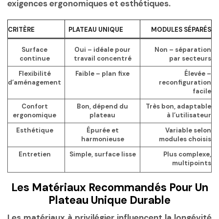
exigences ergonomiques et esthétiques.
CRITÈRE
PLATEAU UNIQUE
MODULES SÉPARÉS
Surface
Oui – idéale pour
Non – séparation
continue
travail concentré
par secteurs
Flexibilité
Faible – plan fixe
Élevée –
d’aménagement
reconfiguration
facile
Confort
Bon, dépend du
Très bon, adaptable
ergonomique
plateau
à l’utilisateur
Esthétique
Épurée et
Variable selon
harmonieuse
modules choisis
Entretien
Simple, surface lisse
Plus complexe,
multipoints
Les Matériaux Recommandés Pour Un
Plateau Unique Durable
Les matériaux à privilégier influencent la longévité