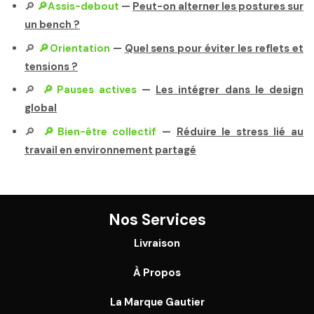
🔎
🔎Assis-debout
—
Peut-on alterner les postures sur
un bench ?
🔎
🔎Orientation
—
Quel sens pour éviter les reflets et
tensions ?
🔎
🔎Pauses actives
—
Les intégrer dans le design
global
🔎
🔎Bien-être collectif
—
Réduire le stress lié au
travail en environnement partagé
Nos Services
Livraison
À Propos
La Marque Gautier