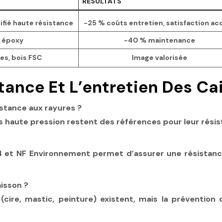
RÉSULTATS
ifié haute résistance
-25 % coûts entretien, satisfaction ac
e époxy
-40 % maintenance
es, bois FSC
Image valorisée
tance Et L’entretien Des C
istance aux rayures ?
ées haute pression restent des références pour leur rés
74 et NF Environnement permet d’assurer une résistan
aisson ?
 (cire, mastic, peinture) existent, mais la préventio