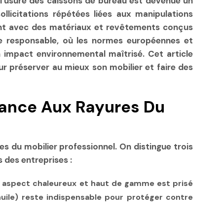
 l’usure des caissons de bureau est devenue un
ollicitations répétées liées aux manipulations
vent avec des matériaux et revêtements conçus
he responsable, où les normes européennes et
n impact environnemental maîtrisé. Cet article
our préserver au mieux son mobilier et faire des
tance Aux Rayures Du
es du mobilier professionnel. On distingue trois
 des entreprises :
r aspect chaleureux et haut de gamme est prisé
ile) reste indispensable pour protéger contre