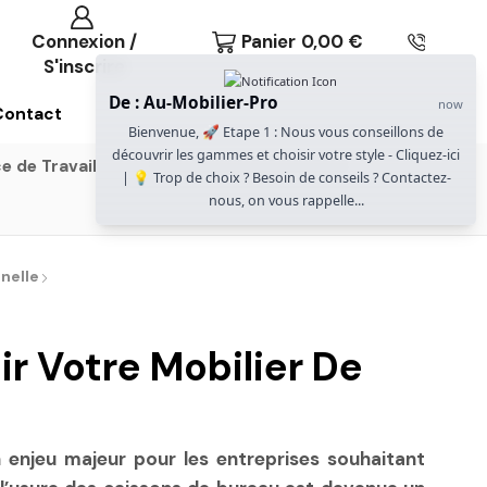
Connexion /
Panier
0,00
€
S'inscrire
De : Au-Mobilier-Pro
now
Contact
Bienvenue, 🚀 Etape 1 : Nous vous conseillons de
découvrir les gammes et choisir votre style - Cliquez-ici
e de Travail
Gammes Gautier Office
| 💡 Trop de choix ? Besoin de conseils ? Contactez-
nous, on vous rappelle...
nelle
r Votre Mobilier De
 enjeu majeur pour les entreprises souhaitant