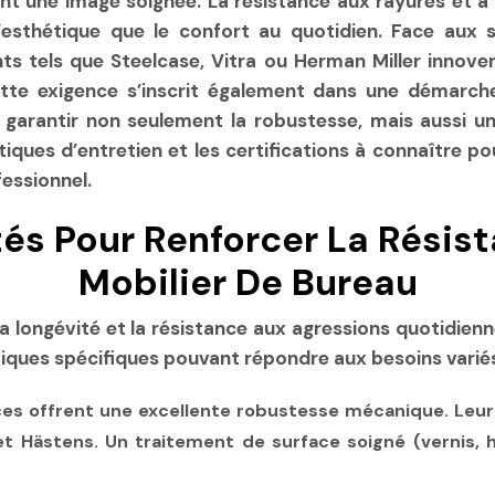
ant une image soignée. La résistance aux rayures et à
’esthétique que le confort au quotidien. Face aux s
ants tels que Steelcase, Vitra ou Herman Miller inno
ette exigence s’inscrit également dans une démarc
 garantir non seulement la robustesse, mais aussi u
tiques d’entretien et les certifications à connaître p
essionnel.
és Pour Renforcer La Résis
Mobilier De Bureau
a longévité et la résistance aux agressions quotidienn
tiques spécifiques pouvant répondre aux besoins variés
nces offrent une excellente robustesse mécanique. Leu
ästens. Un traitement de surface soigné (vernis, hu