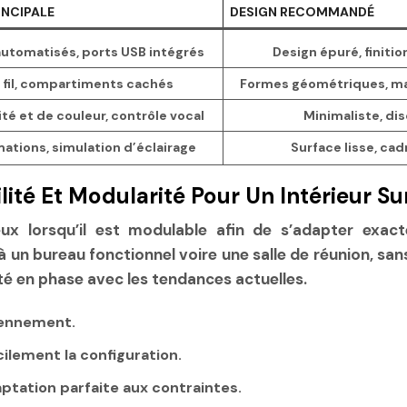
INCIPALE
DESIGN RECOMMANDÉ
automatisés, ports USB intégrés
Design épuré, finiti
 fil, compartiments cachés
Formes géométriques, ma
ité et de couleur, contrôle vocal
Minimaliste, di
mations, simulation d’éclairage
Surface lisse, cad
lité Et Modularité Pour Un Intérieur S
ux lorsqu’il est modulable afin de s’adapter exac
un bureau fonctionnel voire une salle de réunion, sa
té en phase avec les tendances actuelles.
iennement.
ilement la configuration.
aptation parfaite aux contraintes.