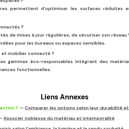
 espaces ?
ires permettent d’optimiser les surfaces réduites e
onnectés ?
otés de mises à jour régulières, de sécuriser son réseau
ndées pour les bureaux ou espaces sensibles.
e et mobilier connecté ?
des gammes éco-responsables intégrant des matéria
rmances fonctionnelles.
Liens Annexes
ection ?
—
Comparer les options selon leur durabilité et
—
Associer noblesse du matériau et intemporalité
oisir selon l’ambiance, la lumière et le rendu souhaité