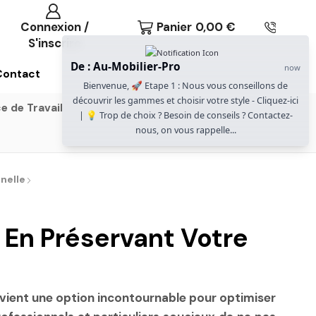
Connexion /
Panier
0,00
€
S'inscrire
De : Au-Mobilier-Pro
now
Contact
Bienvenue, 🚀 Etape 1 : Nous vous conseillons de
découvrir les gammes et choisir votre style - Cliquez-ici
e de Travail
Gammes Gautier Office
| 💡 Trop de choix ? Besoin de conseils ? Contactez-
nous, on vous rappelle...
nelle
En Préservant Votre
devient une option incontournable pour optimiser