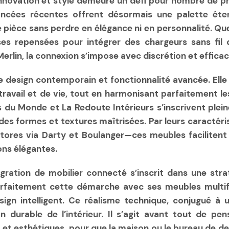
 innovation et style demeure un défi pour nombre de p
avancées récentes offrent désormais une palette éte
èce sans perdre en élégance ni en personnalité. Que c
sses repensées pour intégrer des chargeurs sans fil
erlin, la connexion s’impose avec discrétion et efficac
e design contemporain et fonctionnalité avancée. Elle
avail et de vie, tout en harmonisant parfaitement les
s du Monde et La Redoute Intérieurs s’inscrivent ple
des formes et textures maîtrisées. Par leurs caractér
tores via Darty et Boulanger—ces meubles facilitent le
ons élégantes.
égration de mobilier connecté s’inscrit dans une str
parfaitement cette démarche avec ses meubles mult
design intelligent. Ce réalisme technique, conjugué à
n durable de l’intérieur. Il s’agit avant tout de pe
et esthétiques, pour que la maison ou le bureau de de