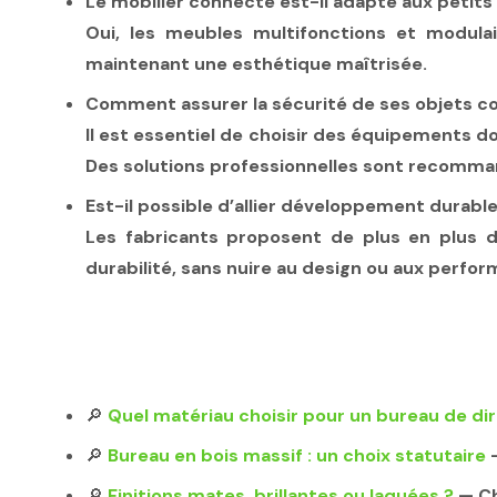
Le mobilier connecté est-il adapté aux petits
Oui, les meubles multifonctions et modula
maintenant une esthétique maîtrisée.
Comment assurer la sécurité de ses objets c
Il est essentiel de choisir des équipements d
Des solutions professionnelles sont recomma
Est-il possible d’allier développement durabl
Les fabricants proposent de plus en plus 
durabilité, sans nuire au design ou aux perfo
🔎
Quel matériau choisir pour un bureau de dir
🔎
Bureau en bois massif : un choix statutaire
🔎
Finitions mates, brillantes ou laquées ?
—
Ch