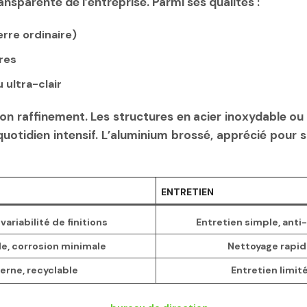
nsparente de l’entreprise. Parmi ses qualités :
erre ordinaire)
res
 ultra-clair
 et son raffinement. Les structures en acier inoxydabl
uotidien intensif. L’aluminium brossé, apprécié pour s
ENTRETIEN
variabilité de finitions
Entretien simple, anti
le, corrosion minimale
Nettoyage rapid
erne, recyclable
Entretien limit