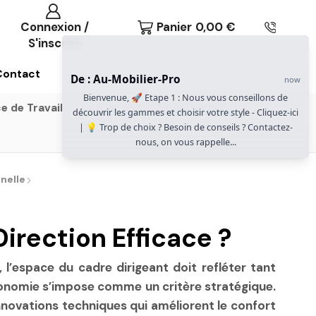
Connexion /
Panier
0,00
€
S'inscrire
Contact
De : Au-Mobilier-Pro
now
Bienvenue, 🚀 Etape 1 : Nous vous conseillons de
e de Travail
Gammes Gautier Office
découvrir les gammes et choisir votre style - Cliquez-ici
| 💡 Trop de choix ? Besoin de conseils ? Contactez-
nous, on vous rappelle...
nelle
Direction Efficace ?
l’espace du cadre dirigeant doit refléter tant
 ergonomie s’impose comme un critère stratégique.
nnovations techniques qui améliorent le confort