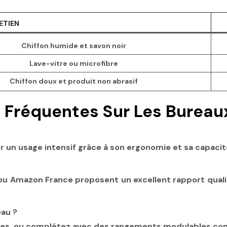
ETIEN
Chiffon humide et savon noir
Lave-vitre ou microfibre
Chiffon doux et produit non abrasif
Fréquentes Sur Les Bureaux
n usage intensif grâce à son ergonomie et sa capacité 
 ou Amazon France proposent un excellent rapport qual
au ?
gères, ou complétez avec des rangements modulables co