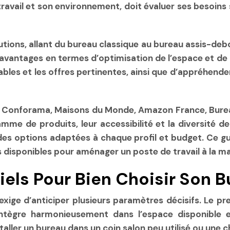
travail et son environnement, doit évaluer ses besoin
ions, allant du bureau classique au bureau assis-deb
avantages en termes d’optimisation de l’espace et de f
iables et les offres pertinentes, ainsi que d’appréhender
, Conforama, Maisons du Monde, Amazon France, Bureau
amme de produits, leur accessibilité et la diversité d
es options adaptées à chaque profil et budget. Ce gu
s disponibles pour aménager un poste de travail à la m
iels Pour Bien Choisir Son B
xige d’anticiper plusieurs paramètres décisifs. Le pre
intègre harmonieusement dans l’espace disponible et
taller un bureau dans un coin salon peu utilisé ou une 