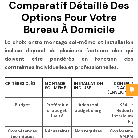
Comparatif Détaillé Des
Options Pour Votre
Bureau À Domicile
Le choix entre montage soi-même et installation
incluse dépend de plusieurs facteurs clés qui
doivent être pondérés en fonction des
contraintes individuelles et professionnelles.
CRITÈRES CLÉS
MONTAGE
INSTALLATION
CONSEILS
SOI-MÊME
INCLUSE
D’ACHAT
(ENSEIGNES)
Budget
Préférable
Adapté si
IKEA, La
si budget
budget élargi
Redoute
limité
Intérieurs,
Fly
Compétences
Nécessaires
Non requises
Conforama,
techniques
AM.PM,