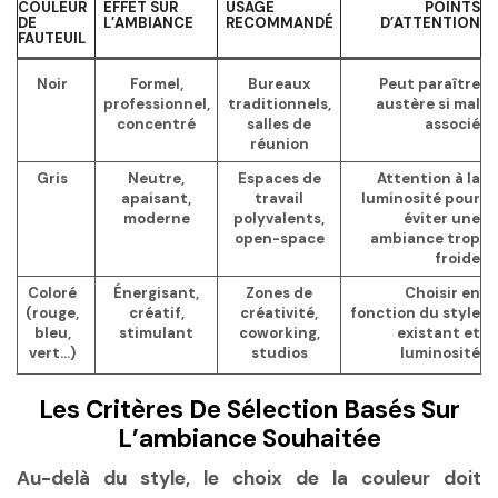
COULEUR
EFFET SUR
USAGE
POINTS
DE
L’AMBIANCE
RECOMMANDÉ
D’ATTENTION
FAUTEUIL
Noir
Formel,
Bureaux
Peut paraître
professionnel,
traditionnels,
austère si mal
concentré
salles de
associé
réunion
Gris
Neutre,
Espaces de
Attention à la
apaisant,
travail
luminosité pour
moderne
polyvalents,
éviter une
open-space
ambiance trop
froide
Coloré
Énergisant,
Zones de
Choisir en
(rouge,
créatif,
créativité,
fonction du style
bleu,
stimulant
coworking,
existant et
vert…)
studios
luminosité
Les Critères De Sélection Basés Sur
L’ambiance Souhaitée
Au-delà du style, le choix de la couleur doit