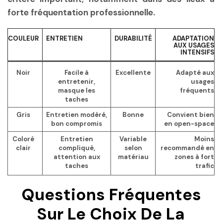
forte fréquentation professionnelle.
COULEUR
ENTRETIEN
DURABILITÉ
ADAPTATION
AUX USAGES
INTENSIFS
Noir
Facile à
Excellente
Adapté aux
entretenir,
usages
masque les
fréquents
taches
Gris
Entretien modéré,
Bonne
Convient bien
bon compromis
en open-space
Coloré
Entretien
Variable
Moins
clair
compliqué,
selon
recommandé en
attention aux
matériau
zones à fort
taches
trafic
Questions Fréquentes
Sur Le Choix De La