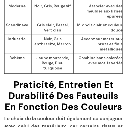
Moderne
Noir, Gris, Rouge vif
Associer avec des
meubles aux lignes
épurées
Scandinave
Gris clair, Pastel,
Mix bois clair et couleur
Vert clair
douce
Industriel
Noir, Gris
Accent sur matériaux
anthracite, Marron
bruts et finis
métalliques
Bohème
Jaune moutarde,
Combinaisons colorées
Rouge, Bleu
avec motifs variés
turquoise
Praticité, Entretien Et
Durabilité Des Fauteuils
En Fonction Des Couleurs
Le choix de la couleur doit également se conjuguer
avec celui des matériaux, car certains tissus et