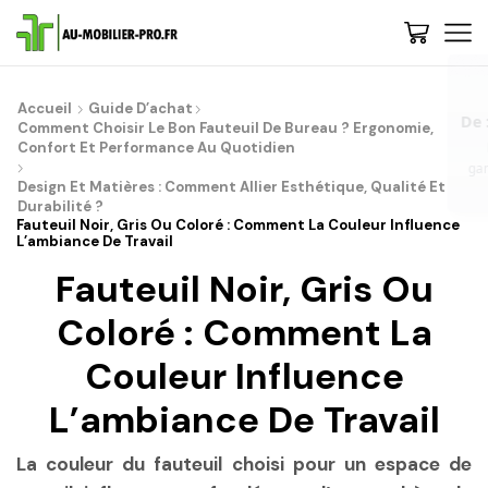
De : Au-Mobilier-Pro
now
Accueil
Guide D’achat
Bienvenue, 🚀 Etape 1 : Nous vous conseillons de découvrir les
Comment Choisir Le Bon Fauteuil De Bureau ? Ergonomie,
gammes et choisir votre style - Cliquez-ici | 💡 Trop de choix ? Besoin
Confort Et Performance Au Quotidien
de conseils ? Contactez-nous, on vous rappelle...
Design Et Matières : Comment Allier Esthétique, Qualité Et
Durabilité ?
Fauteuil Noir, Gris Ou Coloré : Comment La Couleur Influence
L’ambiance De Travail
Fauteuil Noir, Gris Ou
Coloré : Comment La
Couleur Influence
L’ambiance De Travail
La couleur du fauteuil choisi pour un espace de