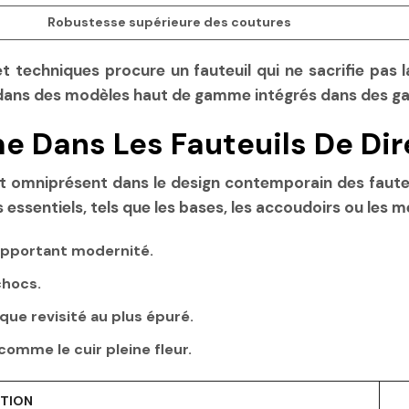
Robustesse supérieure des coutures
t techniques procure un fauteuil qui ne sacrifie pas l
e dans des modèles haut de gamme intégrés dans des g
me Dans Les Fauteuils De D
st omniprésent dans le design contemporain des fauteu
 essentiels, tels que les bases, les accoudoirs ou les 
e apportant modernité.
chocs.
ique revisité au plus épuré.
omme le cuir pleine fleur.
TION