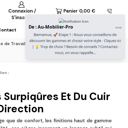
Connexion /
Panier
0,00
€
S'inscrire
De : Au-Mobilier-Pro
now
Contact
Bienvenue, 🚀 Etape 1 : Nous vous conseillons de
découvrir les gammes et choisir votre style - Cliquez-ici
e de Travail
Gammes Gautier Office
| 💡 Trop de choix ? Besoin de conseils ? Contactez-
nous, on vous rappelle...
dien
 Surpiqûres Et Du Cuir
Direction
ge que de confort, les finitions haut de gamme