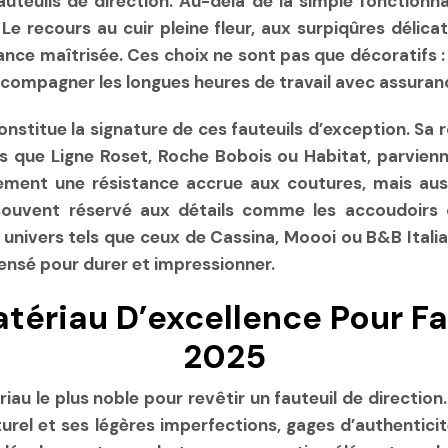
teuils de direction. Au-delà de la simple fonctionnal
se. Le recours au cuir pleine fleur, aux surpiqûres dél
nce maîtrisée. Ces choix ne sont pas que décoratifs : i
compagner les longues heures de travail avec assuranc
 constitue la signature de ces fauteuils d’exception. 
 que Ligne Roset, Roche Bobois ou Habitat, parviennen
ment une résistance accrue aux coutures, mais aussi 
 souvent réservé aux détails comme les accoudoirs
nivers tels que ceux de Cassina, Moooi ou B&B Italia
nsé pour durer et impressionner.
Matériau D’excellence Pour F
2025
au le plus noble pour revêtir un fauteuil de direction
rel et ses légères imperfections, gages d’authenticit