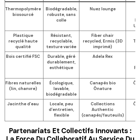
Thermopolymère
Biodégradable,
Nuez lounge
A
biosourcé
robuste, sans
colle
Pa
Ur
Plastique
Résistant,
Fiber chair
M
recyclé haute
recyclable,
recycled, Ermis (3D
Th
qualité
texture variée
imprimé)
Bois certifié FSC
Durable, géré
Adela Rex
A
durablement,
esthétique
Ph
S
Fibres naturelles
Écologique,
Canapés bio
Ôn
(lin, chanvre)
lavable,
Ônature
biodégradable
Jacinthe d’eau
Locale, peu
Collections
Ôn
d’entretien,
Authentic
flexible
(canapés/fauteuils)
Partenariats Et Collectifs Innovants :
La Force Du Collaboratif Au Service Du