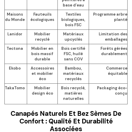
base d’eau
Maisons
Fauteuils
Textiles
Programme arbre
du Monde
écologiques
biologiques,
planté
bois FSC
Lanidor
Mobilier
Matériaux
Limitation des
recyclé
upcyclés
emballages
Tectona
Mobilier en
Bois certifié
Forêts gérées
bois massif
FSC, huilé
durablement
durable
sans COV
Ekobo
Accessoires
Bambou,
Commerce
et mobilier
matériaux
équitable
éco
recyclés
TakaTomo
Mobilier
Bois recyclé,
Packaging éco-
design éco
matières
conçu
naturelles
Canapés Naturels Et Bez Sèmes De
Confort : Qualité Et Durabilité
Associées