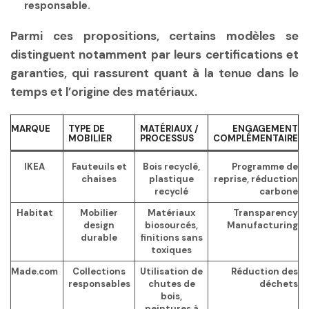
responsable.
Parmi ces propositions, certains modèles se
distinguent notamment par leurs certifications et
garanties, qui rassurent quant à la tenue dans le
temps et l’origine des matériaux.
MARQUE
TYPE DE
MATÉRIAUX /
ENGAGEMENT
MOBILIER
PROCESSUS
COMPLÉMENTAIRE
IKEA
Fauteuils et
Bois recyclé,
Programme de
chaises
plastique
reprise, réduction
recyclé
carbone
Habitat
Mobilier
Matériaux
Transparency
design
biosourcés,
Manufacturing
durable
finitions sans
toxiques
Made.com
Collections
Utilisation de
Réduction des
responsables
chutes de
déchets
bois,
peintures à