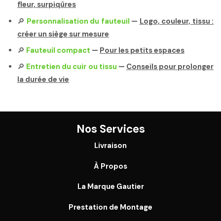
fleur, surpiqûres
🔎
Personnalisation du fauteuil
—
Logo, couleur, tissu :
créer un siège sur mesure
🔎
Fauteuil compact
—
Pour les petits espaces
🔎
Entretien du cuir ou tissu
—
Conseils pour prolonger
la durée de vie
Nos Services
Livraison
À Propos
La Marque Gautier
Prestation de Montage