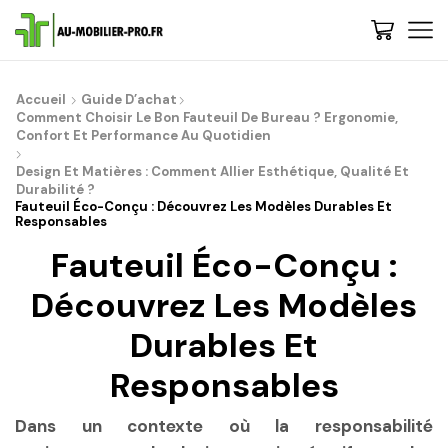
De : Au-Mobilier-Pro
now
Accueil
Guide D’achat
Bienvenue, 🚀 Etape 1 : Nous vous conseillons de découvrir les
Comment Choisir Le Bon Fauteuil De Bureau ? Ergonomie,
gammes et choisir votre style - Cliquez-ici | 💡 Trop de choix ? Besoin
Confort Et Performance Au Quotidien
de conseils ? Contactez-nous, on vous rappelle...
Design Et Matières : Comment Allier Esthétique, Qualité Et
Durabilité ?
Fauteuil Éco-Conçu : Découvrez Les Modèles Durables Et
Responsables
Fauteuil Éco-Conçu :
Découvrez Les Modèles
Durables Et
Responsables
Dans un contexte où la responsabilité