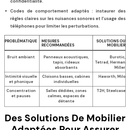
confidentialité.
Codes de comportement adaptés
: instaurer des
règles claires sur les nuisances sonores et l’usage des
téléphones pour limiter les perturbations.
PROBLÉMATIQUE
MESURES
SOLUTIONS OU
RECOMMANDÉES
MOBILIER
Bruit ambiant
Panneaux acoustiques,
Burotic,
tapis, rideaux
Tetrad, Herman
absorbants
Miller
Intimité visuelle
Cloisons basses, cabines
Haworth, Milo
et phonique
individuelles
Concentration
Salles dédiées, zones
T2H, Steelcase
et pauses
calmes, espaces de
détente
Des Solutions De Mobilier
Adaptées Pour Assurer