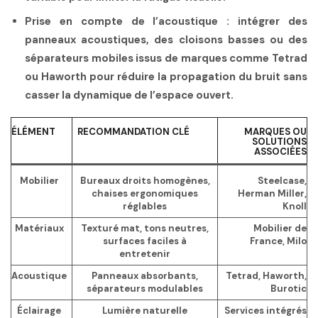
Prise en compte de l’acoustique
: intégrer des
panneaux acoustiques, des cloisons basses ou des
séparateurs mobiles issus de marques comme Tetrad
ou Haworth pour réduire la propagation du bruit sans
casser la dynamique de l’espace ouvert.
ÉLÉMENT
RECOMMANDATION CLÉ
MARQUES OU
SOLUTIONS
ASSOCIÉES
Mobilier
Bureaux droits homogènes,
Steelcase,
chaises ergonomiques
Herman Miller,
réglables
Knoll
Matériaux
Texturé mat, tons neutres,
Mobilier de
surfaces faciles à
France, Milo
entretenir
Acoustique
Panneaux absorbants,
Tetrad, Haworth,
séparateurs modulables
Burotic
Éclairage
Lumière naturelle
Services intégrés