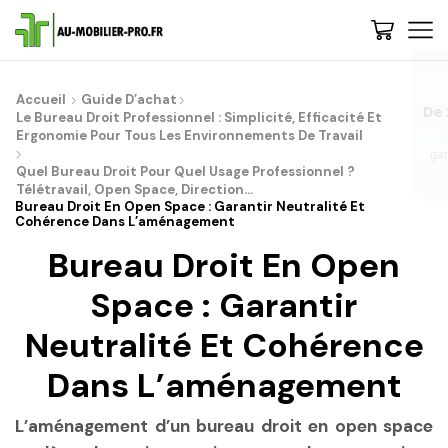
De : Au-Mobilier-Pro
now
Accueil
Guide D’achat
Bienvenue, 🚀 Etape 1 : Nous vous conseillons de découvrir les
Le Bureau Droit Professionnel : Simplicité, Efficacité Et
gammes et choisir votre style - Cliquez-ici | 💡 Trop de choix ? Besoin
Ergonomie Pour Tous Les Environnements De Travail
de conseils ? Contactez-nous, on vous rappelle...
Quel Bureau Droit Pour Quel Usage Professionnel ?
Télétravail, Open Space, Direction…
Bureau Droit En Open Space : Garantir Neutralité Et
Cohérence Dans L’aménagement
Bureau Droit En Open
Space : Garantir
Neutralité Et Cohérence
Dans L’aménagement
L’aménagement d’un bureau droit en open space