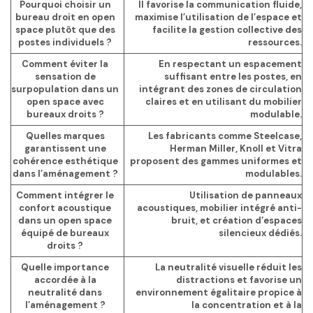
Pourquoi choisir un
Il favorise la communication fluide,
bureau droit en open
maximise l’utilisation de l’espace et
space plutôt que des
facilite la gestion collective des
postes individuels ?
ressources.
Comment éviter la
En respectant un espacement
sensation de
suffisant entre les postes, en
surpopulation dans un
intégrant des zones de circulation
open space avec
claires et en utilisant du mobilier
bureaux droits ?
modulable.
Quelles marques
Les fabricants comme Steelcase,
garantissent une
Herman Miller, Knoll et Vitra
cohérence esthétique
proposent des gammes uniformes et
dans l’aménagement ?
modulables.
Comment intégrer le
Utilisation de panneaux
confort acoustique
acoustiques, mobilier intégré anti-
dans un open space
bruit, et création d’espaces
équipé de bureaux
silencieux dédiés.
droits ?
Quelle importance
La neutralité visuelle réduit les
accordée à la
distractions et favorise un
neutralité dans
environnement égalitaire propice à
l’aménagement ?
la concentration et à la