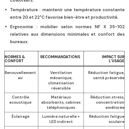
coworkers.
Température
: maintenir une température constante
entre 20 et 22°C favorise bien-être et productivité.
Ergonomie
: mobilier selon normes NF X 35-102
relatives aux dimensions minimales et confort des
bureaux.
NORMES &
RECOMMANDATIONS
IMPACT SUR
CONFORT
L’USAGE
Renouvellement
Ventilation
Réduction fatigue,
air
mécanique,
santé préservée
climatisation
réversible
Contrôle
Matériaux
Réduction stress,
acoustique
absorbants, cabines
concentration
téléphoniques
améliorée
Éclairage
Lumière naturelle +
Réduction fatigue
LED indirect
oculaire