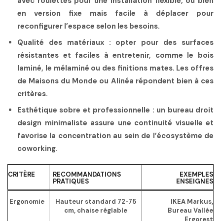
avec roulettes pour une installation flexible, ou bien
en version fixe mais facile à déplacer pour
reconfigurer l’espace selon les besoins.
Qualité des matériaux
: opter pour des surfaces
résistantes et faciles à entretenir, comme le bois
laminé, le mélaminé ou des finitions mates. Les offres
de
Maisons du Monde
ou
Alinéa
répondent bien à ces
critères.
Esthétique sobre et professionnelle
: un bureau droit
design minimaliste assure une continuité visuelle et
favorise la concentration au sein de l’écosystème de
coworking.
CRITÈRE
RECOMMANDATIONS
EXEMPLES
PRATIQUES
ENSEIGNES
Ergonomie
Hauteur standard 72-75
IKEA Markus,
cm, chaise réglable
Bureau Vallée
Ergorest