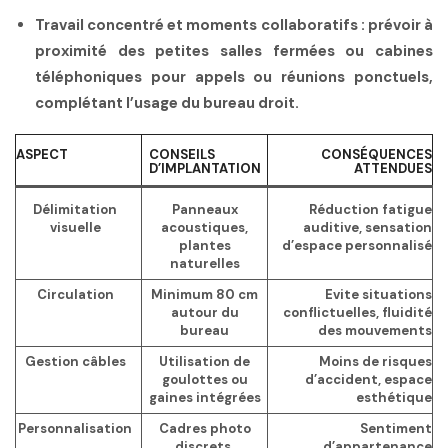
Travail concentré et moments collaboratifs
: prévoir à
proximité des petites salles fermées ou cabines
téléphoniques pour appels ou réunions ponctuels,
complétant l’usage du bureau droit.
ASPECT
CONSEILS
CONSÉQUENCES
D’IMPLANTATION
ATTENDUES
Délimitation
Panneaux
Réduction fatigue
visuelle
acoustiques,
auditive, sensation
plantes
d’espace personnalisé
naturelles
Circulation
Minimum 80 cm
Evite situations
autour du
conflictuelles, fluidité
bureau
des mouvements
Gestion câbles
Utilisation de
Moins de risques
goulottes ou
d’accident, espace
gaines intégrées
esthétique
Personnalisation
Cadres photo
Sentiment
discrets,
d’appartenance