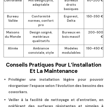
Conforama
Mix design/prix,
Bureaux
60-200 €
adaptable
droits
basiques
Bureau
Conformité
Ergorest,
150-350 €
Vallée
normes, confort
Delta
pro
Maisons
Design soigné,
Bureaux en
200-500
du Monde
matériaux
bois massif
€
qualitatifs
Alinéa
Ambiance
Modeles
150-450 €
conviviale, style
modulables
Conseils Pratiques Pour L’installation
Et La Maintenance
Privilégier une installation légère pour pouvoir
réorganiser l’espace selon l’évolution des besoins des
coworkers.
Veiller à la facilité de nettoyage et d’entretien, en
préférant des surfaces résistantes et simples à