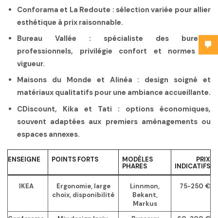
Conforama
et
La Redoute
: sélection variée pour allier
esthétique à prix raisonnable.
Bureau Vallée
: spécialiste des bureaux
professionnels, privilégie confort et normes en
vigueur.
Maisons du Monde
et
Alinéa
: design soigné et
matériaux qualitatifs pour une ambiance accueillante.
CDiscount
,
Kika
et
Tati
: options économiques,
souvent adaptées aux premiers aménagements ou
espaces annexes.
ENSEIGNE
POINTS FORTS
MODÈLES
PRIX
PHARES
INDICATIFS
IKEA
Ergonomie, large
Linnmon,
75-250 €
choix, disponibilité
Bekant,
Markus