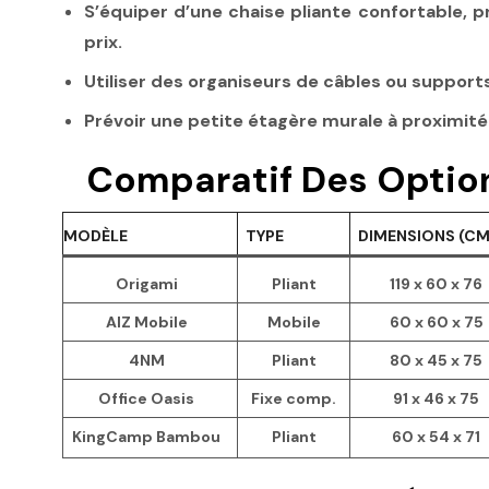
S’équiper d’une chaise pliante confortable,
prix.
Utiliser des organiseurs de câbles ou support
Prévoir une petite étagère murale à proximité 
Comparatif Des Option
MODÈLE
TYPE
DIMENSIONS (CM
Origami
Pliant
119 x 60 x 76
AIZ Mobile
Mobile
60 x 60 x 75
4NM
Pliant
80 x 45 x 75
Office Oasis
Fixe comp.
91 x 46 x 75
KingCamp Bambou
Pliant
60 x 54 x 71