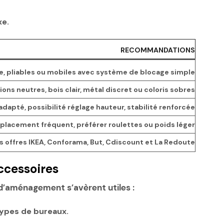
xe.
RECOMMANDATIONS
, pliables ou mobiles avec système de blocage simple
ions neutres, bois clair, métal discret ou coloris sobres
adapté, possibilité réglage hauteur, stabilité renforcée
éplacement fréquent, préférer roulettes ou poids léger
 offres IKEA, Conforama, But, Cdiscount et La Redoute
ccessoires
 d’aménagement s’avèrent utiles :
types de bureaux.