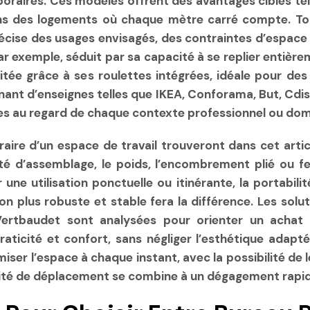
ires. Ces modèles offrent des avantages ciblés tels q
ns des logements où chaque mètre carré compte. Tout
écise des usages envisagés, des contraintes d’espace 
ar exemple, séduit par sa capacité à se replier entièr
litée grâce à ses roulettes intégrées, idéale pour de
nant d’enseignes telles que IKEA, Conforama, But, Cdi
ues au regard de chaque contexte professionnel ou do
aire d’un espace de travail trouveront dans cet arti
ilité d’assemblage, le poids, l’encombrement plié ou f
une utilisation ponctuelle ou itinérante, la portabil
n plus robuste et stable fera la différence. Les sol
rtbaudet sont analysées pour orienter un achat 
raticité et confort, sans négliger l’esthétique adapté
ser l’espace à chaque instant, avec la possibilité de 
acilité de déplacement se combine à un dégagement rapid