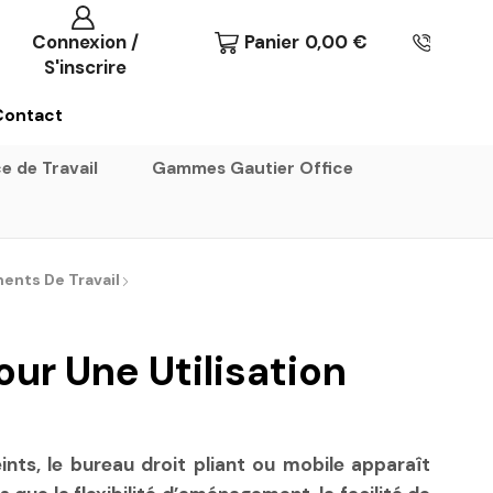
Connexion /
Panier
0,00
€
S'inscrire
De : Au-Mobilier-Pro
now
Contact
Bienvenue, 🚀 Etape 1 : Nous vous conseillons de
découvrir les gammes et choisir votre style - Cliquez-ici
e de Travail
Gammes Gautier Office
| 💡 Trop de choix ? Besoin de conseils ? Contactez-
nous, on vous rappelle...
ments De Travail
our Une Utilisation
ints, le bureau droit pliant ou mobile apparaît