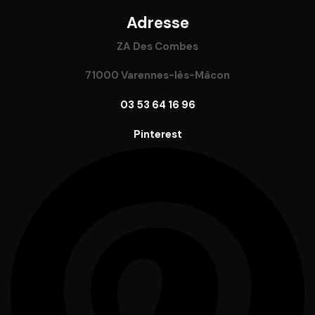
Adresse
ZA Des Combes
71000 Varennes-lès-Mâcon
03 53 64 16 96
Pinterest