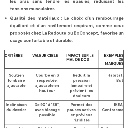
les bras sans tendre les épaules, réduisant les
tensions musculaires.
Qualité des matériaux
: Le choix d’un rembourrage
équilibré et d’un revêtement respirant, comme ceux
proposés chez La Redoute ou BoConcept, favorise un
usage confortable et durable.
CRITÈRES
VALEUR CIBLE
IMPACT SUR LE
EXEMPLES
MAL DE DOS
DE
MARQUES
Soutien
Courbe en S
Réduit la
Habitat,
lombaire
respectée,
pression
But
ajustable
ajustable en
lombaire et
hauteur
prévient les
douleurs
Inclinaison
De 90° à 135°,
Permet des
IKEA,
du dossier
avec blocage
pauses actives
Conforama
possible
et préviens
rigidités