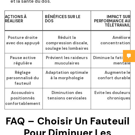
et la santé du dos.
ACTIONS À
BÉNÉFICES SUR LE
IMPACT SUR
RÉALISER
DOS
PERFORMANCE AU
TÉLÉTRAVAIL
Posture droite
Réduit la
Améliore
avec dos appuyé
compression discale,
concentration
soulage les lombaires
Pause active
Prévient les raideurs
Diminue la fatigue
régulière
musculaires
mentale
Réglage
Adaptation optimale
Augmente le
personnalisé du
à la morphologie
confort durable
fauteuil
Accoudoirs
Diminution des
Evite les douleurs
positionnés
tensions cervicales
chroniques
confortablement
FAQ – Choisir Un Fauteuil
Pour Diminuer Les