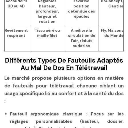
Accoudoirs
Réglables
Favorise
BoConcept,
3D ou 4D
hauteur,
position
Gautier
profondeur,
détendue des
largeur et
épaules
rotation
Revêtement
Tissu aéré ou
Améliore la
Fly, Maisons
respirant
maille filet
circulation de
du Monde
l’air, réduit
sudation
Différents Types De Fauteuils Adaptés
Au Mal De Dos En Télétravail
Le marché propose plusieurs options en matière
de fauteuils pour télétravail, chacune ciblant un
usage spécifique lié au confort et à la santé du dos
:
Fauteuil ergonomique classique
: Focus sur les
réglages personnalisables (hauteur, dossier,