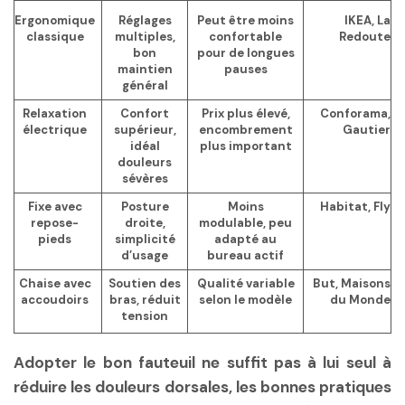
Ergonomique
Réglages
Peut être moins
IKEA, La
classique
multiples,
confortable
Redoute
bon
pour de longues
maintien
pauses
général
Relaxation
Confort
Prix plus élevé,
Conforama,
électrique
supérieur,
encombrement
Gautier
idéal
plus important
douleurs
sévères
Fixe avec
Posture
Moins
Habitat, Fly
repose-
droite,
modulable, peu
pieds
simplicité
adapté au
d’usage
bureau actif
Chaise avec
Soutien des
Qualité variable
But, Maisons
accoudoirs
bras, réduit
selon le modèle
du Monde
tension
Adopter le bon fauteuil ne suffit pas à lui seul à
réduire les douleurs dorsales, les bonnes pratiques