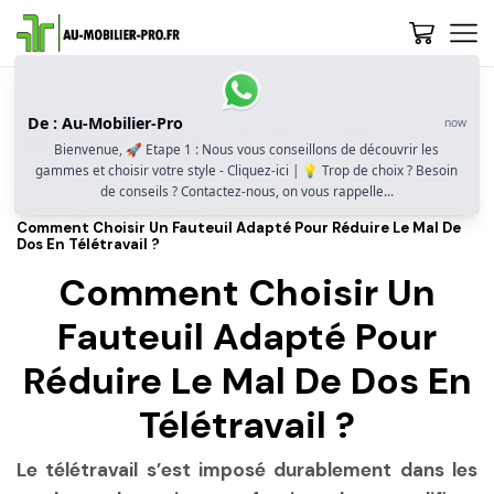
Accueil
Guide D’achat
De : Au-Mobilier-Pro
now
Quel Fauteuil Choisir Pour Le Télétravail ? Confort,
Ergonomie Et Adaptabilité
Bienvenue, 🚀 Etape 1 : Nous vous conseillons de découvrir les
gammes et choisir votre style - Cliquez-ici | 💡 Trop de choix ? Besoin
Télétravail Et Santé : Un Fauteuil Confortable Pour Rester
de conseils ? Contactez-nous, on vous rappelle...
Bien Assis Toute La Journée
Comment Choisir Un Fauteuil Adapté Pour Réduire Le Mal De
Dos En Télétravail ?
Comment Choisir Un
Fauteuil Adapté Pour
Réduire Le Mal De Dos En
Télétravail ?
Le télétravail s’est imposé durablement dans les