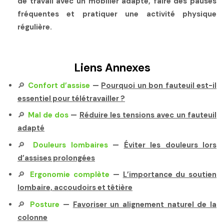
de travail avec un mobilier adapté, faire des pauses
fréquentes et pratiquer une activité physique
régulière.
Liens Annexes
🔎
Confort d’assise
—
Pourquoi un bon fauteuil est-il
essentiel pour télétravailler ?
🔎
Mal de dos
—
Réduire les tensions avec un fauteuil
adapté
🔎
Douleurs lombaires
—
Éviter les douleurs lors
d’assises prolongées
🔎
Ergonomie complète
—
L’importance du soutien
lombaire, accoudoirs et têtière
🔎
Posture
—
Favoriser un alignement naturel de la
colonne