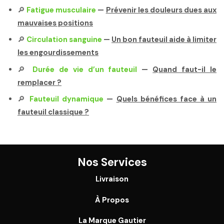
🔎
Fatigue musculaire
—
Prévenir les douleurs dues aux
mauvaises positions
🔎
Circulation sanguine
—
Un bon fauteuil aide à limiter
les engourdissements
🔎
Durée de vie d’un fauteuil
—
Quand faut-il le
remplacer ?
🔎
Fauteuil dynamique
—
Quels bénéfices face à un
fauteuil classique ?
Nos Services
Livraison
À Propos
La Marque Gautier