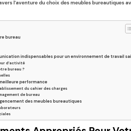
ers l’aventure du choix des meubles bureautiques avec 
tre bureau
cation indispensables pour un environnement de travail sa
ur d’activité
tre bureau ?
elles
meilleure performance
établissement du cahier des charges
ménagement de bureau
 l’agencement des meubles bureautiques
laborateurs
ciales
ements Appropriés Pour Vot