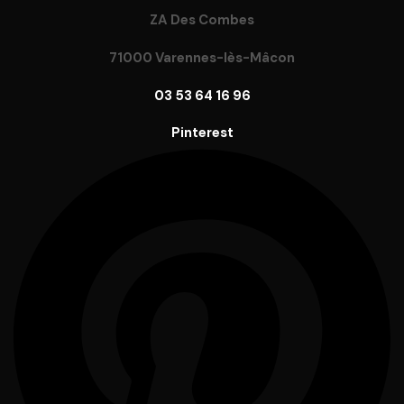
ZA Des Combes
71000 Varennes-lès-Mâcon
03 53 64 16 96
Pinterest