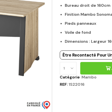
Bureau droit de 160cm
Finition Mambo Sonoma
Pieds panneaux
Voile de fond
Dimensions : Largeur 
Être Recontacté Pour Un
BUREAU
160CM
Catégorie
Mambo
CHENE
REF:
1S22016
SONOMA
NOIR
-
MAMBO
GAUTIER
OFFICE