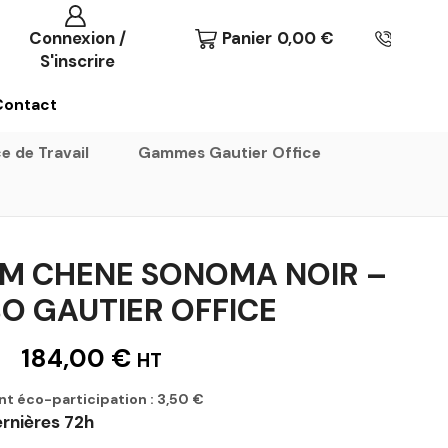
Connexion /
Panier
0,00
€
S'inscrire
Contact
e de Travail
Gammes Gautier Office
M CHENE SONOMA NOIR –
 GAUTIER OFFICE
184,00
€
HT
nt éco-participation :
3,50
€
ernières 72h