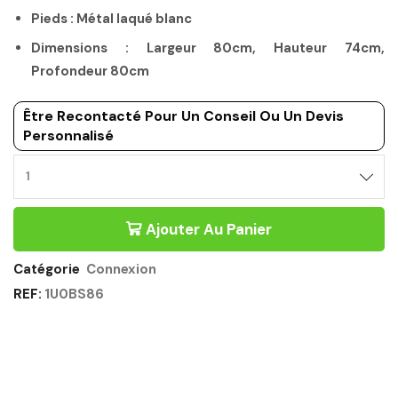
Pieds : Métal laqué blanc
Dimensions : Largeur 80cm, Hauteur 74cm,
Profondeur 80cm
Être Recontacté Pour Un Conseil Ou Un Devis
Personnalisé
ANGLE
DE
LIAISON
Ajouter Au Panier
BLANC
-
CONNEXION
Catégorie
Connexion
GAUTIER
REF:
1U0BS86
OFFICE
Quantité