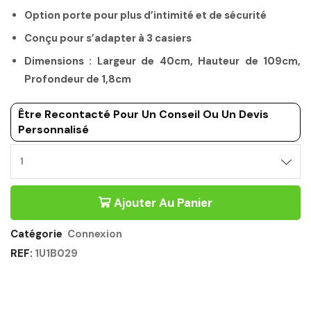
Option porte pour plus d’intimité et de sécurité
Conçu pour s’adapter à 3 casiers
Dimensions : Largeur de 40cm, Hauteur de 109cm,
Profondeur de 1,8cm
Être Recontacté Pour Un Conseil Ou Un Devis
Personnalisé
OPTION
PORTE
3
Ajouter Au Panier
CASIERS
BLANC
-
Catégorie
Connexion
CONNEXION
REF:
1U1B029
GAUTIER
OFFICE
Quantité