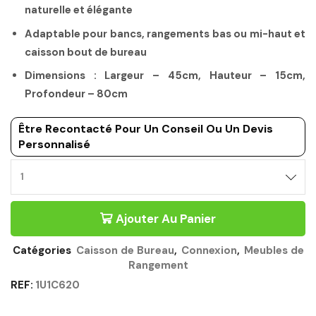
naturelle et élégante
Adaptable pour bancs, rangements bas ou mi-haut et
caisson bout de bureau
Dimensions : Largeur – 45cm, Hauteur – 15cm,
Profondeur – 80cm
Être Recontacté Pour Un Conseil Ou Un Devis
Personnalisé
BAC
DE
RANGEMENT
Ajouter Au Panier
CHÊNE
DU
BOCAGE
Catégories
Caisson de Bureau
,
Connexion
,
Meubles de
-
Rangement
CONNEXION
GAUTIER
REF:
1U1C620
OFFICE
Quantité