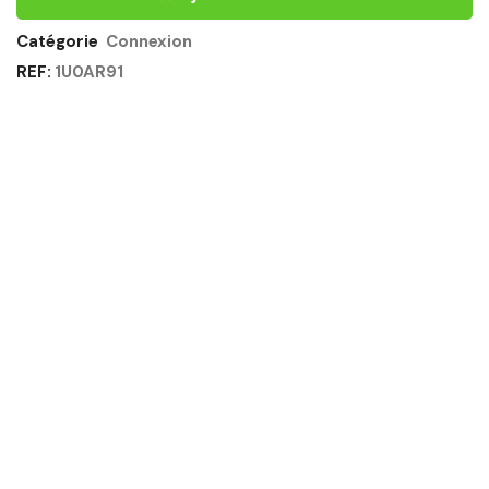
160CM
PROFONDEUR
Catégorie
Connexion
140CM
REF:
1U0AR91
CHÊNE
DU
BOCAGE
-
CONNEXION
GAUTIER
OFFICE
Quantité