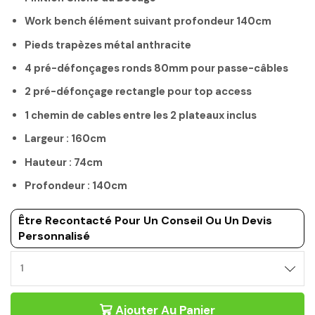
Work bench élément suivant profondeur 140cm
Pieds trapèzes métal anthracite
4 pré-défonçages ronds 80mm pour passe-câbles
2 pré-défonçage rectangle pour top access
1 chemin de cables entre les 2 plateaux inclus
Largeur : 160cm
Hauteur : 74cm
Profondeur : 140cm
Être Recontacté Pour Un Conseil Ou Un Devis
Personnalisé
BUREAU
BENCH
SUIVANT
Ajouter Au Panier
ÉCHANCRÉ