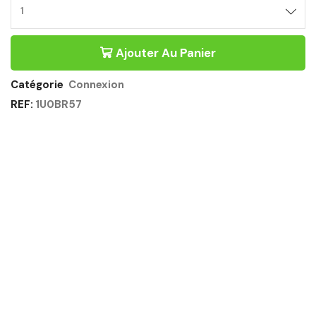
BUREAU
BENCH
SUIVANT
Ajouter Au Panier
160CM
PROFONDEUR
140CM
Catégorie
Connexion
BLANC
REF:
1U0BR57
-
CONNEXION
GAUTIER
OFFICE
Quantité