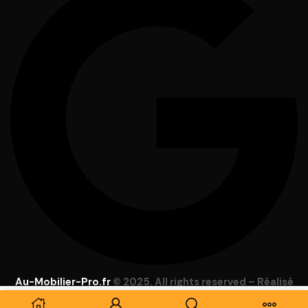
Au-Mobilier-Pro.fr
© 2025. All rights reserved – Réalisé
par
Focus Web
–
Mentions Légales
–
C.G.V
–
Lexique
–