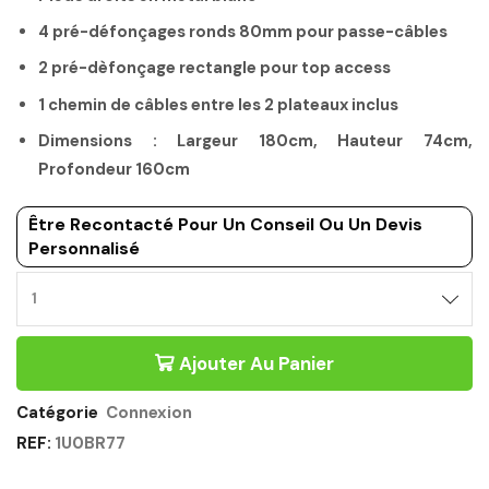
4 pré-défonçages ronds 80mm pour passe-câbles
2 pré-dèfonçage rectangle pour top access
1 chemin de câbles entre les 2 plateaux inclus
Dimensions : Largeur 180cm, Hauteur 74cm,
Profondeur 160cm
Être Recontacté Pour Un Conseil Ou Un Devis
Personnalisé
BUREAU
BENCH
SUIVANT
Ajouter Au Panier
180CM
BLANC
-
Catégorie
Connexion
CONNEXION
REF:
1U0BR77
GAUTIER
OFFICE
Quantité