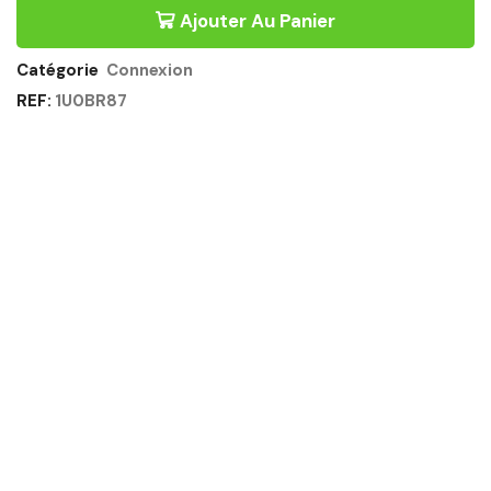
SUIVANT
Ajouter Au Panier
ÉCHANCRÉ
140CM
PROFONDEUR
Catégorie
Connexion
140CM
REF:
1U0BR87
BLANC
-
CONNEXION
GAUTIER
OFFICE
Quantité