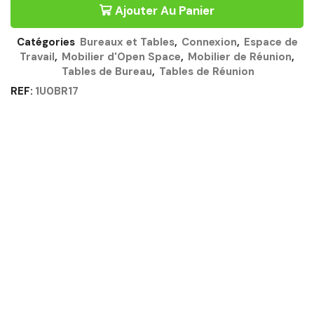
Ajouter Au Panier
140CM
BLANC
-
Catégories
Bureaux et Tables
,
Connexion
,
Espace de
CONNEXION
Travail
,
Mobilier d'Open Space
,
Mobilier de Réunion
,
GAUTIER
Tables de Bureau
,
Tables de Réunion
OFFICE
Quantité
REF:
1U0BR17