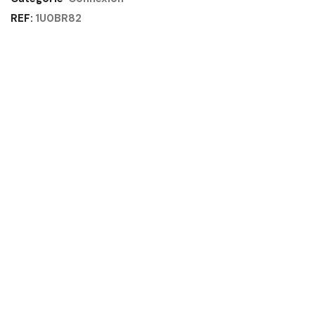
140CM
REF:
1U0BR82
BLANC
-
CONNEXION
GAUTIER
OFFICE
Quantité