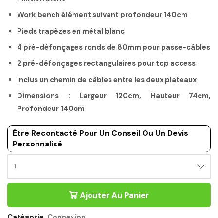
Work bench élément suivant profondeur 140cm
Pieds trapèzes en métal blanc
4 pré-défonçages ronds de 80mm pour passe-câbles
2 pré-défonçages rectangulaires pour top access
Inclus un chemin de câbles entre les deux plateaux
Dimensions : Largeur 120cm, Hauteur 74cm,
Profondeur 140cm
Être Recontacté Pour Un Conseil Ou Un Devis
Personnalisé
BUREAU
BENCH
SUIVANT
Ajouter Au Panier
ÉCHANCRÉ
120CM
PROFONDEUR
Catégorie
Connexion