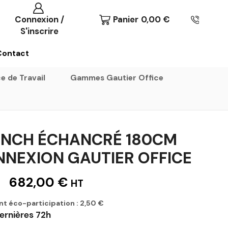
Connexion /
Panier
0,00
€
S'inscrire
Contact
e de Travail
Gammes Gautier Office
ENCH ÉCHANCRÉ 180CM
NNEXION GAUTIER OFFICE
682,00
€
HT
nt éco-participation :
2,50
€
ernières 72h