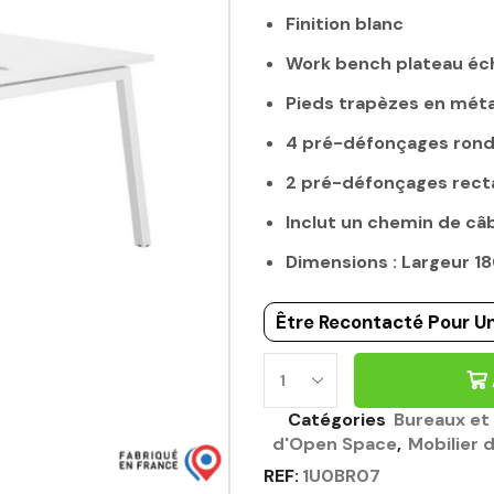
Finition blanc
Work bench plateau éc
Pieds trapèzes en méta
4 pré-défonçages ron
2 pré-défonçages rect
Inclut un chemin de câb
Dimensions : Largeur 
Être Recontacté Pour Un
BUREAU
BENCH
Catégories
Bureaux et
ÉCHANCRÉ
d'Open Space
,
Mobilier 
180CM
REF:
1U0BR07
BLANC