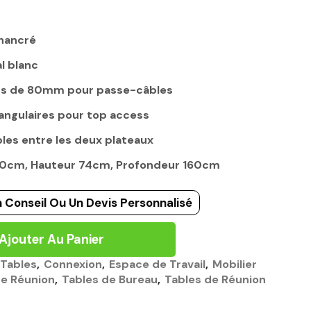
hancré
l blanc
ds de 80mm pour passe-câbles
angulaires pour top access
les entre les deux plateaux
180cm, Hauteur 74cm, Profondeur 160cm
 Conseil Ou Un Devis Personnalisé
Ajouter Au Panier
 Tables
,
Connexion
,
Espace de Travail
,
Mobilier
de Réunion
,
Tables de Bureau
,
Tables de Réunion