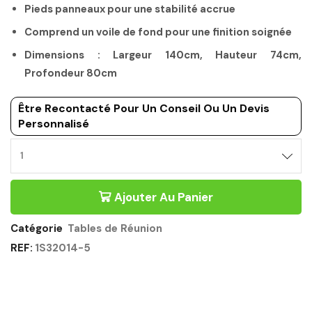
Pieds panneaux pour une stabilité accrue
Comprend un voile de fond pour une finition soignée
Dimensions : Largeur 140cm, Hauteur 74cm,
Profondeur 80cm
Être Recontacté Pour Un Conseil Ou Un Devis
Personnalisé
TABLE
DE
REUNION
Ajouter Au Panier
140CM
CHENE
SONOMA
Catégorie
Tables de Réunion
BLANC
REF:
1S32014-5
-
MAMBO
GAUTIER
OFFICE
Quantité