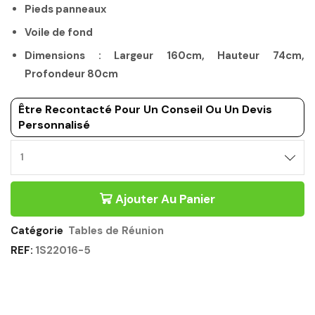
Pieds panneaux
Voile de fond
Dimensions : Largeur 160cm, Hauteur 74cm,
Profondeur 80cm
Être Recontacté Pour Un Conseil Ou Un Devis
Personnalisé
TABLE
DE
REUNION
Ajouter Au Panier
160CM
CHENE
SONOMA
Catégorie
Tables de Réunion
NOIR
REF:
1S22016-5
-
MAMBO
GAUTIER
OFFICE
Quantité