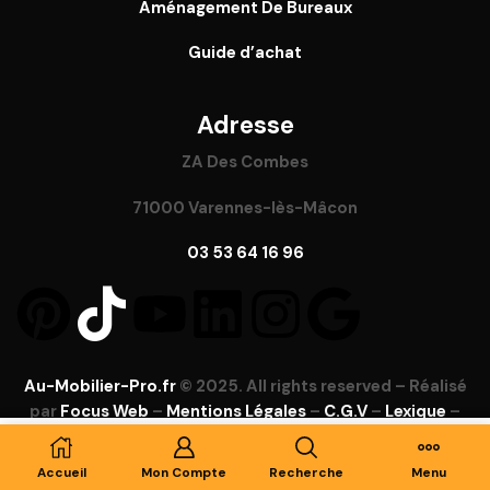
Aménagement De Bureaux
Guide
d’achat
Adresse
ZA Des Combes
71000 Varennes-lès-Mâcon
03 53 64 16 96
Au-Mobilier-Pro.fr
© 2025. All rights reserved – Réalisé
par
Focus Web
–
Mentions Légales
–
C.G.V
–
Lexique
–
FAQ
Ajouter Au Panier
Accueil
Mon Compte
Recherche
Menu