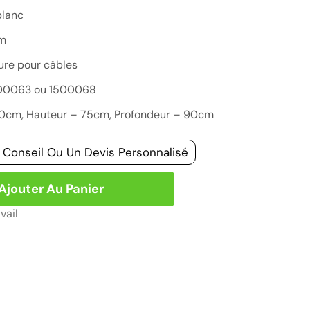
blanc
cm
ure pour câbles
500063 ou 1500068
180cm, Hauteur – 75cm, Profondeur – 90cm
 Conseil Ou Un Devis Personnalisé
Ajouter Au Panier
vail