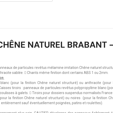
CHÊNE NATUREL BRABANT -
panneaux de particules revêtus mélamine imitation Chêne naturel stru
hracite sablée.  Chants même finition dont certains ABS 1 ou 2mm.
ion
lanc (pour la finition Chêne naturel structuré) ou anthracite (pour
Caisses tiroirs : panneaux de particules revêtus polypropylène blanc (pour
oulisses à galets.  Tiroirs pour dossiers suspendus normalisés France
 (pour la finition Chêne naturel structuré) ou noires (pour la finiti
 entièrement sauf éventuellement poignées, patins et roulettes).
ironnement plus sain, GAUTIER développe des panneaux faiblement ém