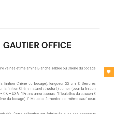
 GAUTIER OFFICE
cturé veinée et mélamine Blanche sablée ou Chêne du bocage
 la finition Chêne du bocage), longueur 22 cm.  Serrures
 la finition Chêne naturel structuré) ou noir (pour la finition
 – GB – USA.  Freins amortisseurs.  Roulettes du caisson 3
on Chêne du bocage).  Meubles à monter soi-même sauf ceux
issifs. Cette collection est fabriquée avec des panneaux