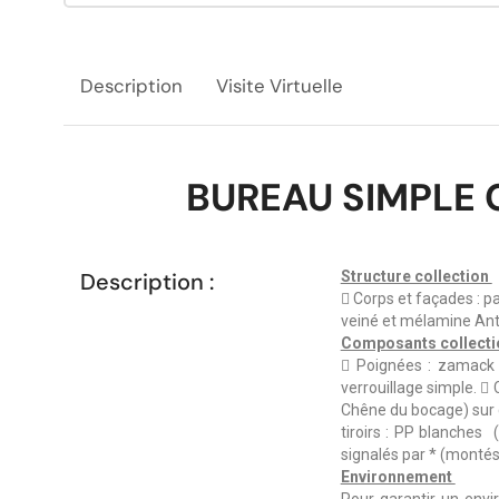
Description
Visite Virtuelle
BUREAU SIMPLE 
Description :
Structure collection
 Corps et façades : 
veiné et mélamine Ant
Composants collect
 Poignées : zamack b
verrouillage simple.  
Chêne du bocage) sur c
tiroirs : PP blanches
signalés par * (montés
Environnement
Pour garantir un env