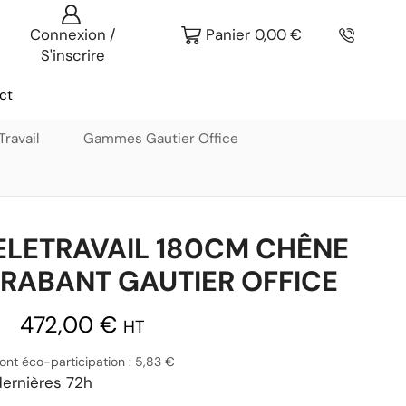
Connexion /
Panier
0,00
€
S'inscrire
ct
ravail
Gammes Gautier Office
ELETRAVAIL 180CM CHÊNE
BRABANT GAUTIER OFFICE
472,00
€
HT
ont éco-participation :
5,83
€
ernières 72h