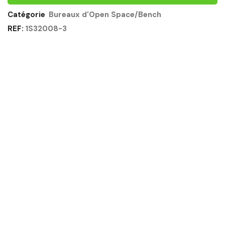
CHENE
SONOMA
Catégorie
Bureaux d'Open Space/Bench
BLANC
REF:
1S32008-3
-
MAMBO
GAUTIER
OFFICE
Quantité