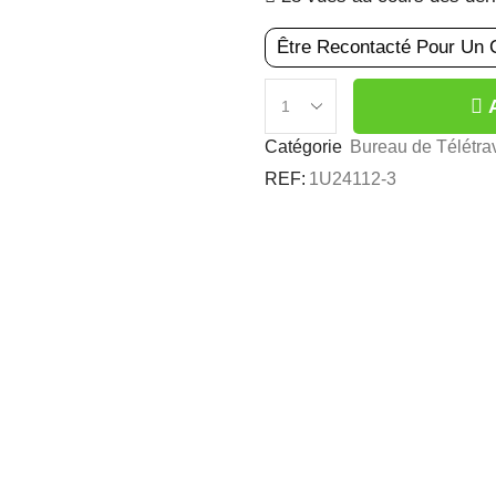
Être Recontacté Pour Un 
Catégorie
Bureau de Télétrav
REF:
1U24112-3