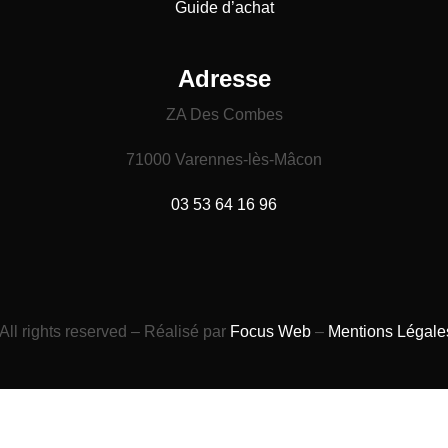
Guide
d’achat
Adresse
ZA Des Combes
71000 Varennes-lès-Mâcon
03 53 64 16 96
All rights reserved – Réalisé par
Focus Web
–
Mentions Légale