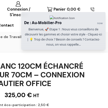
Connexion /
Panier
0,00
€
S'inscrire
De : Au-Mobilier-Pro
now
Contact
Bienvenue, 🚀 Etape 1 : Nous vous conseillons de
découvrir les gammes et choisir votre style - Cliquez-ici
e de Travail
Gammes Gautier Office
| 💡 Trop de choix ? Besoin de conseils ? Contactez-
nous, on vous rappelle...
LANC 120CM ÉCHANCRÉ
UR 70CM – CONNEXION
AUTIER OFFICE
325,00
€
HT
nt éco-participation :
2,50
€