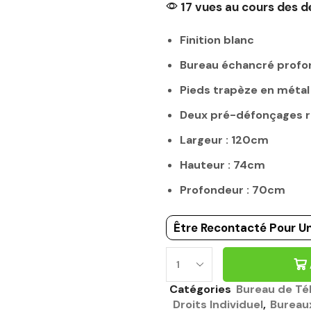
17 vues au cours des d
Finition blanc
Bureau échancré prof
Pieds trapèze en métal
Deux pré-défonçages 
Largeur : 120cm
Hauteur : 74cm
Profondeur : 70cm
Être Recontacté Pour Un
BUREAU
BLANC
Catégories
Bureau de Tél
120CM
Droits Individuel
,
Bureau