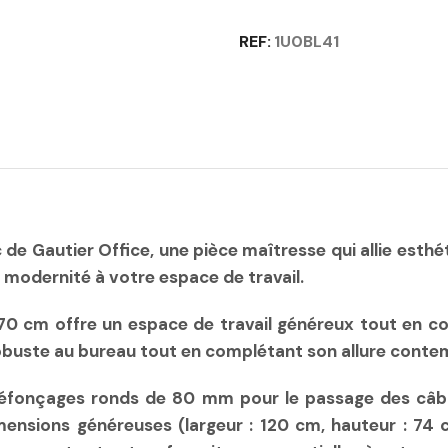
ÉCHANCRÉ
PROFONDEUR
REF:
1U0BL41
70CM
-
CONNEXION
GAUTIER
OFFICE
Quantité
 Gautier Office, une pièce maîtresse qui allie esthéti
modernité à votre espace de travail.
70 cm offre un espace de travail généreux tout en c
robuste au bureau tout en complétant son allure conte
fonçages ronds de 80 mm pour le passage des câbles
nsions généreuses (largeur : 120 cm, hauteur : 74 c