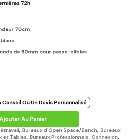
ernières 72h
ondeur 70cm
 blanc
ronds de 80mm pour passe-câbles
 Conseil Ou Un Devis Personnalisé
Ajouter Au Panier
étravail
,
Bureaux d'Open Space/Bench
,
Bureaux
x et Tables
,
Bureaux Professionnels
,
Connexion
,