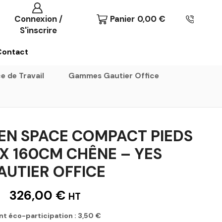
Connexion /
Panier
0,00
€
S'inscrire
Contact
e de Travail
Gammes Gautier Office
EN SPACE COMPACT PIEDS
X 160CM CHÊNE – YES
AUTIER OFFICE
326,00
€
HT
nt éco-participation :
3,50
€