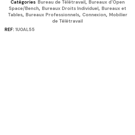
Catégories
Bureau de Télétravail
,
Bureaux d'Open
DU
Space/Bench
,
Bureaux Droits Individuel
,
Bureaux et
BOCAGE
Tables
,
Bureaux Professionnels
,
Connexion
,
Mobilier
-
de Télétravail
CONNEXION
GAUTIER
REF:
1U0AL55
OFFICE
Quantité