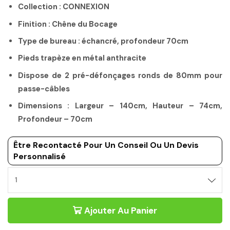
Collection : CONNEXION
Finition : Chêne du Bocage
Type de bureau : échancré, profondeur 70cm
Pieds trapèze en métal anthracite
Dispose de 2 pré-défonçages ronds de 80mm pour
passe-câbles
Dimensions : Largeur – 140cm, Hauteur – 74cm,
Profondeur – 70cm
Être Recontacté Pour Un Conseil Ou Un Devis
Personnalisé
BUREAU
ÉCHANCRÉ
140CM
Ajouter Au Panier
PROFONDEUR
70CM
CHÊNE