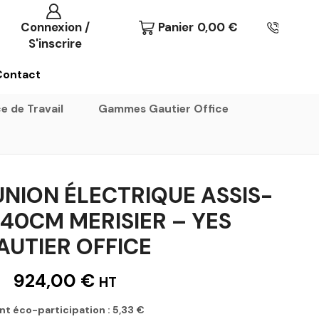
Connexion /
Panier
0,00
€
S'inscrire
Contact
e de Travail
Gammes Gautier Office
UNION ÉLECTRIQUE ASSIS-
40CM MERISIER – YES
AUTIER OFFICE
924,00
€
HT
nt éco-participation :
5,33
€