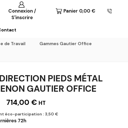
Connexion /
Panier
0,00
€
S'inscrire
Contact
e de Travail
Gammes Gautier Office
DIRECTION PIEDS MÉTAL
XENON GAUTIER OFFICE
714,00
€
HT
nt éco-participation :
3,50
€
rnières 72h