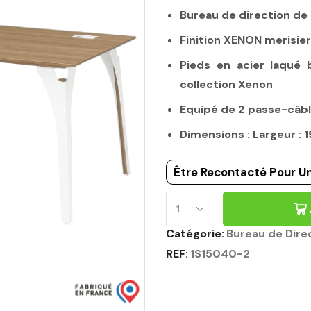
Bureau de direction de
Finition XENON merisie
Pieds en acier laqué b
collection Xenon
Equipé de 2 passe-câbl
Dimensions : Largeur :
Être Recontacté Pour Un
Catégorie:
Bureau de Dire
REF:
1S15040-2