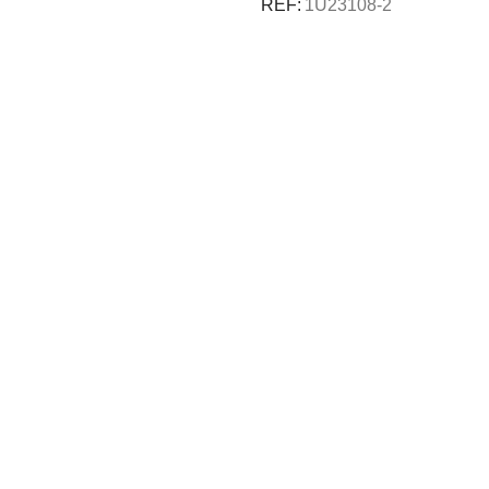
REF:
1U23108-2