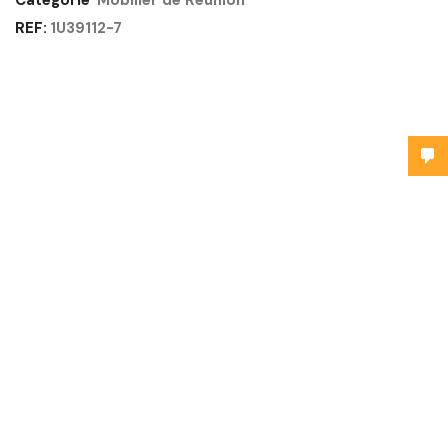
Catégorie
Mobilier de Réunion
REF:
1U39112-7