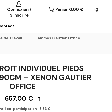
Connexion /
Panier
0,00
€
S'inscrire
Contact
e de Travail
Gammes Gautier Office
OIT INDIVIDUEL PIEDS
90CM – XENON GAUTIER
OFFICE
657,00
€
HT
nt éco-participation :
5,83
€