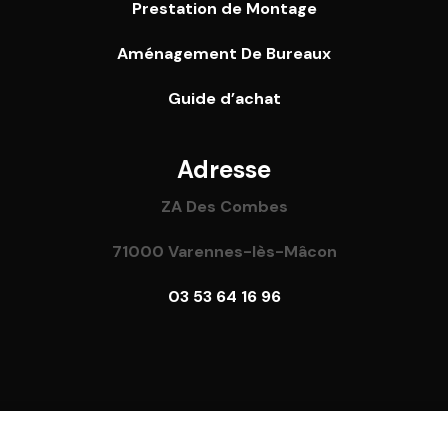
Prestation de Montage
Aménagement De Bureaux
Guide
d’achat
Adresse
ZA Des Combes
71000 Varennes-lès-Mâcon
03 53 64 16 96
l rights reserved – Réalisé par
Focus Web
–
Mentions Lé