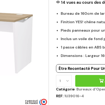
14 vues au cours des d
Bureau de 160cm de la
Finition YES! chêne natu
Pieds panneaux pour un
Inclus un voile de fond 
1 passe câbles en ABS b
Dimensions : Largeur 
Être Recontacté Pour Un
Catégorie
Bureaux d'Ope
REF:
1U39016-4