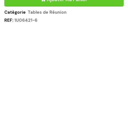
PIEDS
TRAPÈZE
160CM
Catégorie
Tables de Réunion
BLANC
REF:
1U06421-6
-
SUNDAY
GAUTIER
OFFICE
Quantité