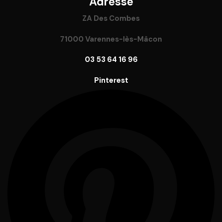
Adresse
ZA Des Combes
71000 Varennes-lès-Mâcon
03 53 64 16 96
Pinterest