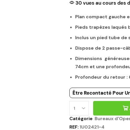
30 vues au cours des d
Plan compact gauche en
Pieds trapèzes laqués
Inclus un pied tube de 
Dispose de 2 passe-câb
Dimensions généreuse
74cm et une profonde
Profondeur du retour :
Être Recontacté Pour Un
BUREAU
D'OPEN
Catégorie
Bureaux d'Ope
SPACE
REF:
1U02421-4
PIEDS