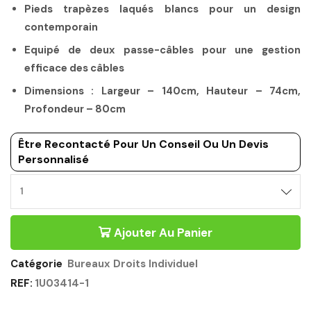
Pieds trapèzes laqués blancs pour un design
contemporain
Equipé de deux passe-câbles pour une gestion
efficace des câbles
Dimensions : Largeur – 140cm, Hauteur – 74cm,
Profondeur – 80cm
Être Recontacté Pour Un Conseil Ou Un Devis
Personnalisé
BUREAU
DROIT
INDIVIDUEL
Ajouter Au Panier
PIEDS
TRAPÈZE
GRIS
Catégorie
Bureaux Droits Individuel
140CM
REF:
1U03414-1
-
SUNDAY
GAUTIER