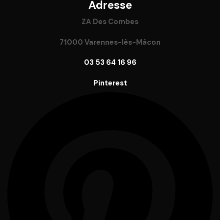
Adresse
ZA Des Combes
71000 Varennes-lès-Mâcon
03 53 64 16 96
Pinterest