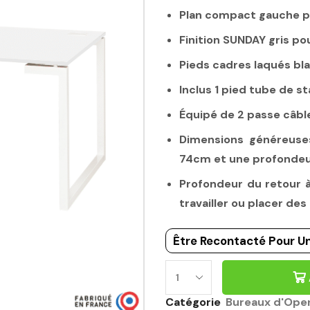
Plan compact gauche po
Finition SUNDAY gris p
Pieds cadres laqués bla
Inclus 1 pied tube de st
Équipé de 2 passe câbl
Dimensions généreuse
74cm et une profonde
Profondeur du retour 
travailler ou placer d
Être Recontacté Pour Un
BUREAU
D'OPEN
Catégorie
Bureaux d'Ope